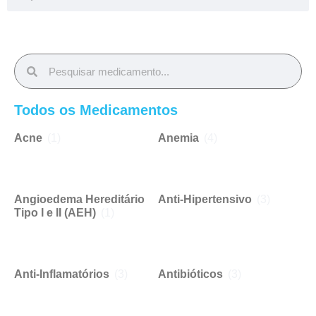
Todos os Medicamentos
Acne
(1)
Anemia
(4)
Angioedema Hereditário
Anti-Hipertensivo
(3)
Tipo I e II (AEH)
(1)
Anti-Inflamatórios
(3)
Antibióticos
(3)