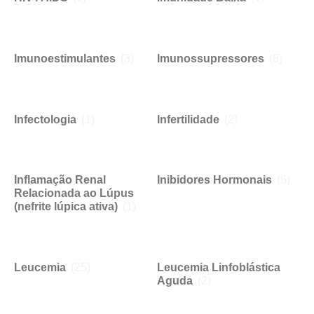
Imunoestimulantes
(3)
Imunossupressores
(8)
Infectologia
(1)
Infertilidade
(2)
Inflamação Renal
Inibidores Hormonais
(6)
Relacionada ao Lúpus
(nefrite lúpica ativa)
(1)
Leucemia
(25)
Leucemia Linfoblástica
Aguda
(2)