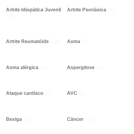
Artrite Idiopática Juvenil
Artrite Psoriásica
(4)
(2)
Artrite Reumatóide
(12)
Asma
(5)
Asma alérgica
(1)
Aspergilose
(1)
Ataque cardíaco
(2)
AVC
(2)
Bexiga
(1)
Câncer
(114)