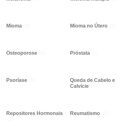
Mioma
(2)
Mioma no Útero
(2)
Osteoporose
(4)
Próstata
(2)
Psoríase
(8)
Queda de Cabelo e
Calvície
(1)
Repositores Hormonais
Reumatismo
(2)
(3)