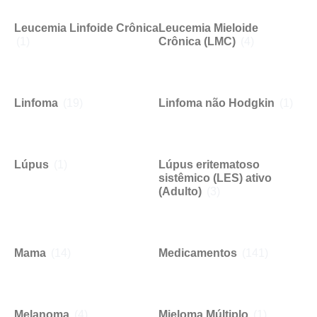
Leucemia Linfoide Crônica
Leucemia Mieloide
(1)
Crônica (LMC)
(4)
Linfoma
(19)
Linfoma não Hodgkin
(1)
Lúpus
(1)
Lúpus eritematoso
sistêmico (LES) ativo
(Adulto)
(3)
Mama
(14)
Medicamentos
(141)
Melanoma
(4)
Mieloma Múltiplo
(1)