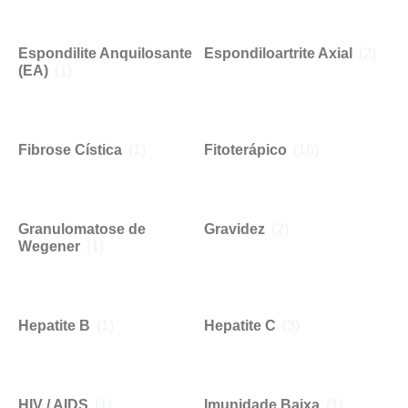
Espondilite Anquilosante
Espondiloartrite Axial
(2)
(EA)
(1)
Fibrose Cística
(1)
Fitoterápico
(16)
Granulomatose de
Gravidez
(2)
Wegener
(1)
Hepatite B
(1)
Hepatite C
(3)
HIV / AIDS
(1)
Imunidade Baixa
(1)