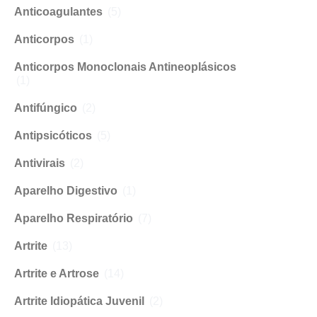
Anticoagulantes
(5)
Anticorpos
(1)
Anticorpos Monoclonais Antineoplásicos
(1)
Antifúngico
(2)
Antipsicóticos
(5)
Antivirais
(2)
Aparelho Digestivo
(1)
Aparelho Respiratório
(7)
Artrite
(13)
Artrite e Artrose
(14)
Artrite Idiopática Juvenil
(2)