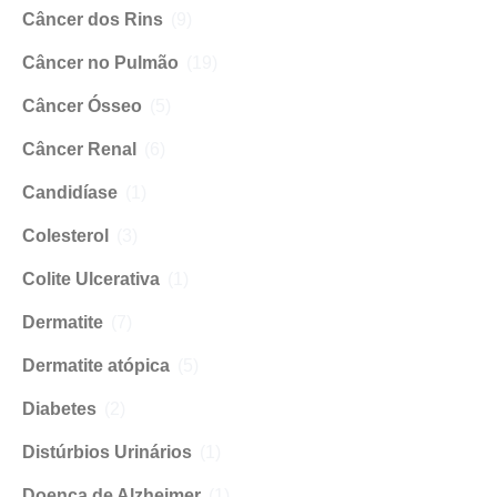
Câncer dos Rins
(9)
Câncer no Pulmão
(19)
Câncer Ósseo
(5)
Câncer Renal
(6)
Candidíase
(1)
Colesterol
(3)
Colite Ulcerativa
(1)
Dermatite
(7)
Dermatite atópica
(5)
Diabetes
(2)
Distúrbios Urinários
(1)
Doença de Alzheimer
(1)