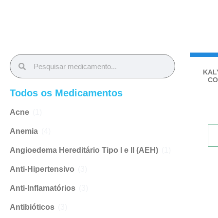
Medic
KAL
no
CO
Todos os Medicamentos
conta
can
Acne
(1)
Anemia
(4)
Angioedema Hereditário Tipo I e II (AEH)
(1)
Anti-Hipertensivo
(3)
Anti-Inflamatórios
(3)
Antibióticos
(3)