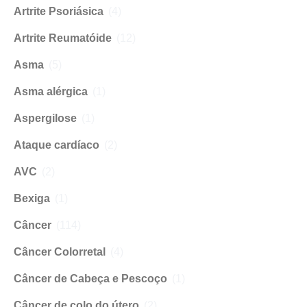
Artrite Psoriásica
(4)
Artrite Reumatóide
(12)
Asma
(5)
Asma alérgica
(1)
Aspergilose
(1)
Ataque cardíaco
(2)
AVC
(2)
Bexiga
(1)
Câncer
(114)
Câncer Colorretal
(4)
Câncer de Cabeça e Pescoço
(1)
Câncer de colo do útero
(2)