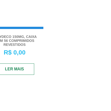
amento fora de estoque
YDECO 150MG, CAIXA
 momento. Entre em
M 56 COMPRIMIDOS
REVESTIDOS
to conosco através dos
R$
0,00
ais abaixo para mais
informações.
LER MAIS