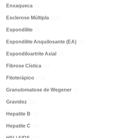
Enxaqueca
(1)
Esclerose Múltipla
(10)
Espondilite
(1)
Espondilite Anquilosante (EA)
(1)
Espondiloartrite Axial
(2)
Fibrose Cística
(1)
Fitoterápico
(16)
Granulomatose de Wegener
(1)
Gravidez
(2)
Hepatite B
(1)
Hepatite C
(3)
HIV / AIDS
(1)