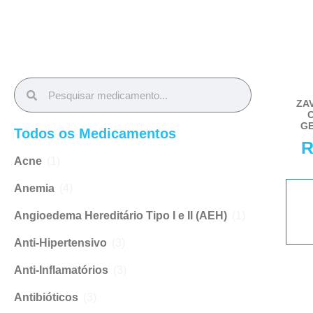
ZA
G
Todos os Medicamentos
R
Acne
(1)
Anemia
(4)
Angioedema Hereditário Tipo I e II (AEH)
(1)
Anti-Hipertensivo
(3)
Anti-Inflamatórios
(3)
Antibióticos
(3)