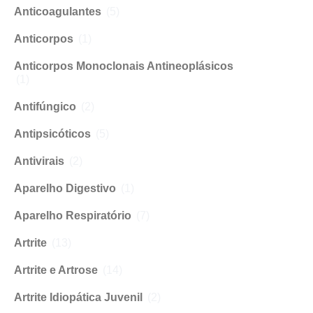
Anticoagulantes
(5)
Anticorpos
(1)
Anticorpos Monoclonais Antineoplásicos
(1)
Antifúngico
(2)
Antipsicóticos
(5)
Antivirais
(2)
Aparelho Digestivo
(1)
Aparelho Respiratório
(7)
Artrite
(13)
Artrite e Artrose
(14)
Artrite Idiopática Juvenil
(2)