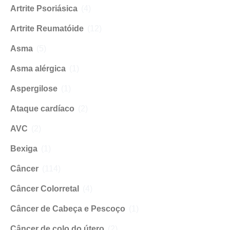
Artrite Psoriásica
(4)
Artrite Reumatóide
(12)
Asma
(5)
Asma alérgica
(1)
Aspergilose
(1)
Ataque cardíaco
(2)
AVC
(2)
Bexiga
(1)
Câncer
(114)
Câncer Colorretal
(4)
Câncer de Cabeça e Pescoço
(1)
Câncer de colo do útero
(2)