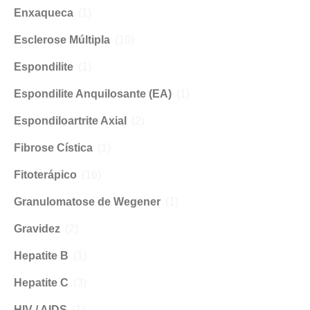
Enxaqueca
(1)
Esclerose Múltipla
(10)
Espondilite
(1)
Espondilite Anquilosante (EA)
(1)
Espondiloartrite Axial
(2)
Fibrose Cística
(1)
Fitoterápico
(16)
Granulomatose de Wegener
(1)
Gravidez
(2)
Hepatite B
(1)
Hepatite C
(3)
HIV / AIDS
(1)