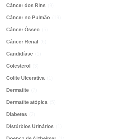
Câncer dos Rins
(9)
Câncer no Pulmão
(19)
Câncer Ósseo
(5)
Câncer Renal
(6)
Candidíase
(1)
Colesterol
(3)
Colite Ulcerativa
(1)
Dermatite
(7)
Dermatite atópica
(5)
Diabetes
(2)
Distúrbios Urinários
(1)
Doença de Alzheimer
(1)