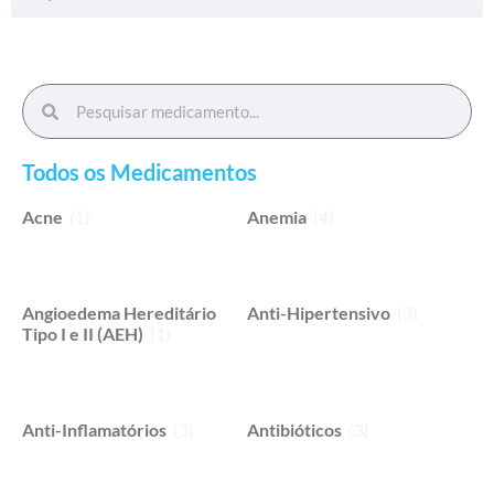
Todos os Medicamentos
Acne
(1)
Anemia
(4)
Angioedema Hereditário
Anti-Hipertensivo
(3)
Tipo I e II (AEH)
(1)
Anti-Inflamatórios
(3)
Antibióticos
(3)