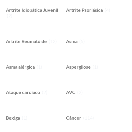
Artrite Idiopática Juvenil
Artrite Psoriásica
(4)
(2)
Artrite Reumatóide
(12)
Asma
(5)
Asma alérgica
(1)
Aspergilose
(1)
Ataque cardíaco
(2)
AVC
(2)
Bexiga
(1)
Câncer
(114)