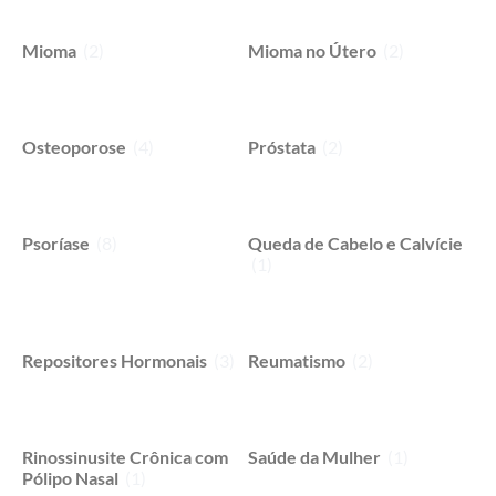
Mioma
(2)
Mioma no Útero
(2)
Osteoporose
(4)
Próstata
(2)
Psoríase
(8)
Queda de Cabelo e Calvície
(1)
Repositores Hormonais
(3)
Reumatismo
(2)
Rinossinusite Crônica com
Saúde da Mulher
(1)
Pólipo Nasal
(1)