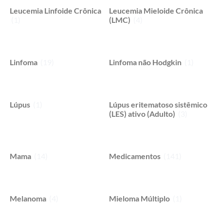
Leucemia Linfoide Crônica
Leucemia Mieloide Crônica
(1)
(LMC)
(4)
Linfoma
(19)
Linfoma não Hodgkin
(1)
Lúpus
(1)
Lúpus eritematoso sistêmico
(LES) ativo (Adulto)
(3)
Mama
(14)
Medicamentos
(141)
Melanoma
(4)
Mieloma Múltiplo
(1)