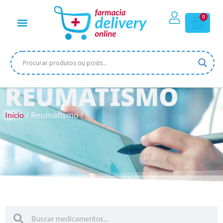
0
REUMATISMO
/ Reumatismo
Início