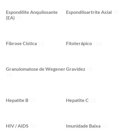
Espondilite Anquilosante
Espondiloartrite Axial
(2)
(EA)
(1)
Fibrose Cística
(1)
Fitoterápico
(16)
Granulomatose de Wegener
Gravidez
(2)
(1)
Hepatite B
(1)
Hepatite C
(3)
HIV / AIDS
(1)
Imunidade Baixa
(1)