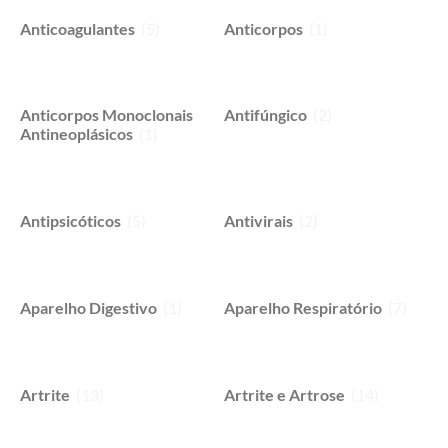
Anticoagulantes
(5)
Anticorpos
(1)
Anticorpos Monoclonais
Antifúngico
(2)
Antineoplásicos
(1)
Antipsicóticos
(5)
Antivirais
(2)
Aparelho Digestivo
(1)
Aparelho Respiratório
(7)
Artrite
(13)
Artrite e Artrose
(14)