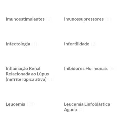
Imunoestimulantes
(3)
Imunossupressores
(8)
Infectologia
(1)
Infertilidade
(2)
Inflamação Renal
Inibidores Hormonais
(6)
Relacionada ao Lúpus
(nefrite lúpica ativa)
(1)
Leucemia
(25)
Leucemia Linfoblástica
Aguda
(2)