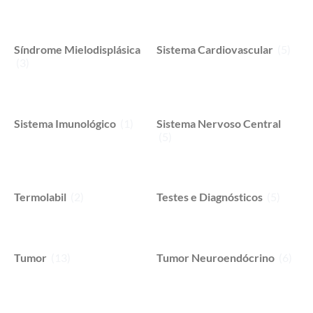
Síndrome Mielodisplásica
Sistema Cardiovascular
(5)
(3)
Sistema Imunológico
(1)
Sistema Nervoso Central
(5)
Termolabil
(2)
Testes e Diagnósticos
(5)
Tumor
(13)
Tumor Neuroendócrino
(6)