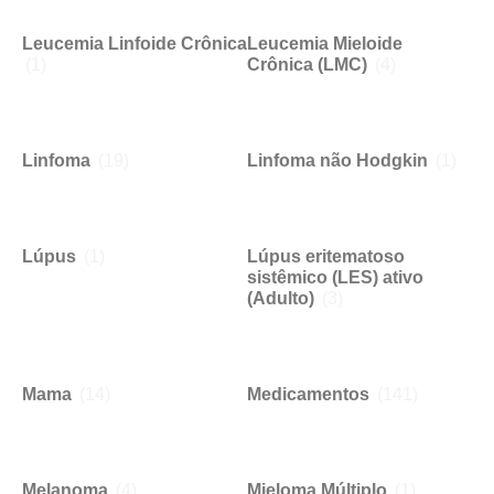
Leucemia Linfoide Crônica
Leucemia Mieloide
(1)
Crônica (LMC)
(4)
Linfoma
(19)
Linfoma não Hodgkin
(1)
Lúpus
(1)
Lúpus eritematoso
sistêmico (LES) ativo
(Adulto)
(3)
Mama
(14)
Medicamentos
(141)
Melanoma
(4)
Mieloma Múltiplo
(1)