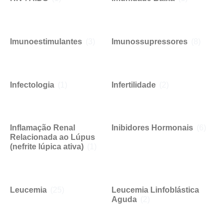
Imunoestimulantes
(3)
Imunossupressores
(8)
Infectologia
(1)
Infertilidade
(2)
Inflamação Renal
Inibidores Hormonais
(6)
Relacionada ao Lúpus
(nefrite lúpica ativa)
(1)
Leucemia
(25)
Leucemia Linfoblástica
Aguda
(2)