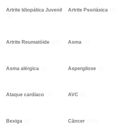
Artrite Idiopática Juvenil
Artrite Psoriásica
(4)
(2)
Artrite Reumatóide
(12)
Asma
(5)
Asma alérgica
(1)
Aspergilose
(1)
Ataque cardíaco
(2)
AVC
(2)
Bexiga
(1)
Câncer
(114)