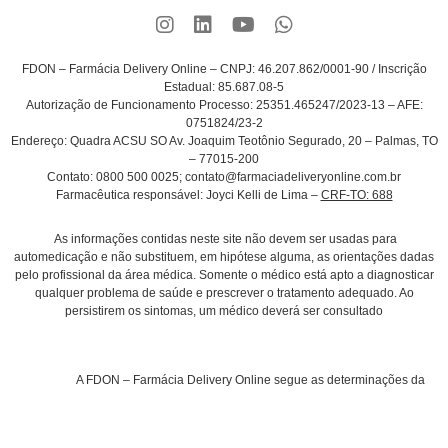
FDON – Farmácia Delivery Online –
CNPJ:
46.207.862/0001-90 /
Inscrição
Estadual:
85.687.08-5
Autorização de Funcionamento Processo: 25351.465247/2023-13 – AFE:
0751824/23-2
Endereço:
Quadra ACSU SO Av. Joaquim Teotônio Segurado, 20 – Palmas, TO
– 77015-200
Contato:
0800 500 0025; contato@farmaciadeliveryonline.com.br
Farmacêutica responsável:
Joyci Kelli de Lima –
CRF-TO: 688
As informações contidas neste site não devem ser usadas para
automedicação e não substituem, em hipótese alguma, as orientações dadas
pelo profissional da área médica. Somente o médico está apto a diagnosticar
qualquer problema de saúde e prescrever o tratamento adequado. Ao
persistirem os sintomas, um médico deverá ser consultado
A FDON – Farmácia Delivery Online segue as determinações da