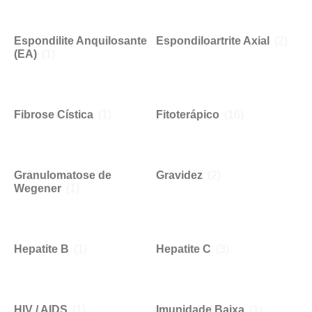
Espondilite Anquilosante
Espondiloartrite Axial
(2)
(EA)
(1)
Fibrose Cística
(1)
Fitoterápico
(16)
Granulomatose de
Gravidez
(2)
Wegener
(1)
Hepatite B
(1)
Hepatite C
(3)
HIV / AIDS
(1)
Imunidade Baixa
(1)