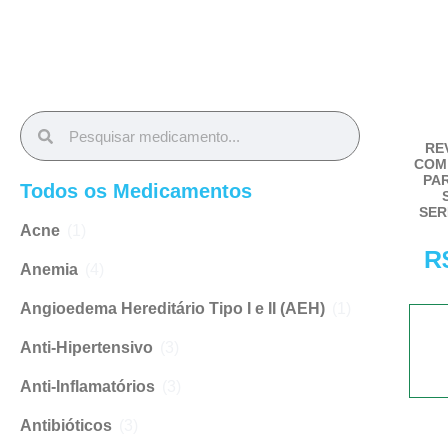
RE
COM
PA
Todos os Medicamentos
SER
Acne
(1)
R
Anemia
(4)
Angioedema Hereditário Tipo I e II (AEH)
(1)
Anti-Hipertensivo
(3)
Anti-Inflamatórios
(3)
Antibióticos
(3)