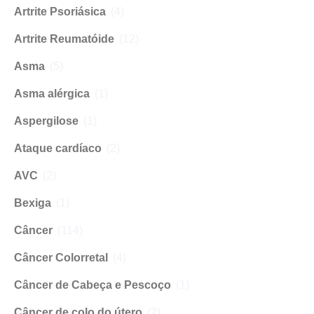
Artrite Psoriásica
(4)
Artrite Reumatóide
(12)
Asma
(5)
Asma alérgica
(1)
Aspergilose
(1)
Ataque cardíaco
(2)
AVC
(2)
Bexiga
(1)
Câncer
(114)
Câncer Colorretal
(4)
Câncer de Cabeça e Pescoço
(1)
Câncer de colo do útero
(2)