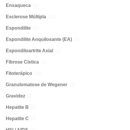
Enxaqueca
(1)
Esclerose Múltipla
(10)
Espondilite
(1)
Espondilite Anquilosante (EA)
(1)
Espondiloartrite Axial
(2)
Fibrose Cística
(1)
Fitoterápico
(16)
Granulomatose de Wegener
(1)
Gravidez
(2)
Hepatite B
(1)
Hepatite C
(3)
HIV / AIDS
(1)