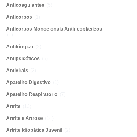
Anticoagulantes
(5)
Anticorpos
(1)
Anticorpos Monoclonais Antineoplásicos
(1)
Antifúngico
(2)
Antipsicóticos
(5)
Antivirais
(2)
Aparelho Digestivo
(1)
Aparelho Respiratório
(7)
Artrite
(13)
Artrite e Artrose
(14)
Artrite Idiopática Juvenil
(2)