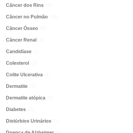
Câncer dos Rins
(9)
Câncer no Pulmão
(19)
Câncer Ósseo
(5)
Câncer Renal
(6)
Candidíase
(1)
Colesterol
(3)
Colite Ulcerativa
(1)
Dermatite
(7)
Dermatite atópica
(5)
Diabetes
(2)
Distúrbios Urinários
(1)
Doença de Alzheimer
(1)