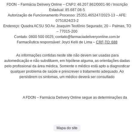
FDON – Farmácia Delivery Online –
CNPJ:
46.207.862/0001-90 /
Inscrição
Estadual:
85.687.08-5
Autorização de Funcionamento Processo: 25351.465247/2023-13 – AFE:
0751824/23-2
Endereço:
Quadra ACSU SO Av. Joaquim Teotônio Segurado, 20 – Palmas, TO
– 77015-200
Contato:
0800 500 0025; contato@farmaciadeliveryonline.com.br
Farmacêutica responsável:
Joyci Kelli de Lima –
CRF-TO: 688
As informações contidas neste site não devem ser usadas para
automedicação e não substituem, em hipótese alguma, as orientações dadas
pelo profissional da área médica. Somente o médico está apto a diagnosticar
qualquer problema de saúde e prescrever o tratamento adequado. Ao
persistirem os sintomas, um médico deverá ser consultado
A FDON – Farmácia Delivery Online segue as determinações da
Mapa do site