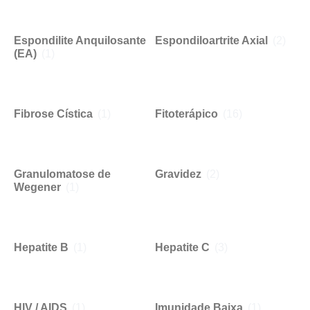
Espondilite Anquilosante
Espondiloartrite Axial
(2)
(EA)
(1)
Fibrose Cística
(1)
Fitoterápico
(16)
Granulomatose de
Gravidez
(2)
Wegener
(1)
Hepatite B
(1)
Hepatite C
(3)
HIV / AIDS
(1)
Imunidade Baixa
(1)