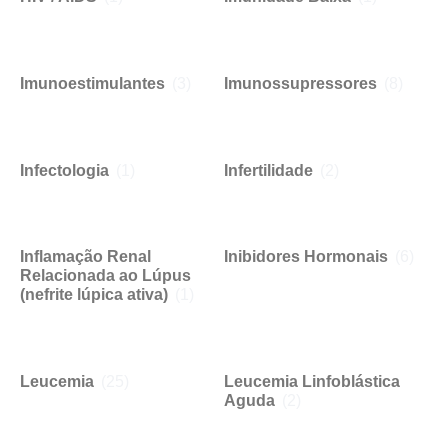
Imunoestimulantes
(3)
Imunossupressores
(8)
Infectologia
(1)
Infertilidade
(2)
Inflamação Renal
Inibidores Hormonais
(6)
Relacionada ao Lúpus
(nefrite lúpica ativa)
(1)
Leucemia
(25)
Leucemia Linfoblástica
Aguda
(2)