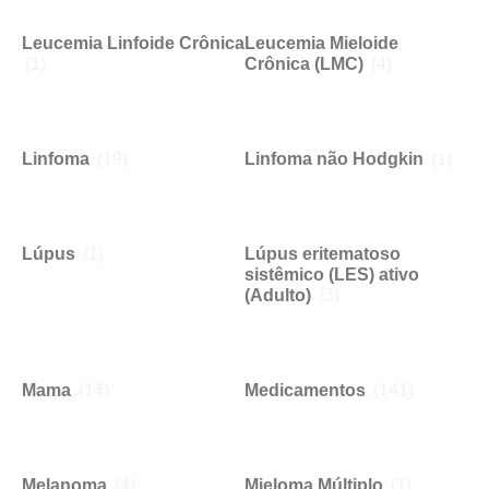
Leucemia Linfoide Crônica
Leucemia Mieloide
(1)
Crônica (LMC)
(4)
Linfoma
(19)
Linfoma não Hodgkin
(1)
Lúpus
(1)
Lúpus eritematoso
sistêmico (LES) ativo
(Adulto)
(3)
Mama
(14)
Medicamentos
(141)
Melanoma
(4)
Mieloma Múltiplo
(1)