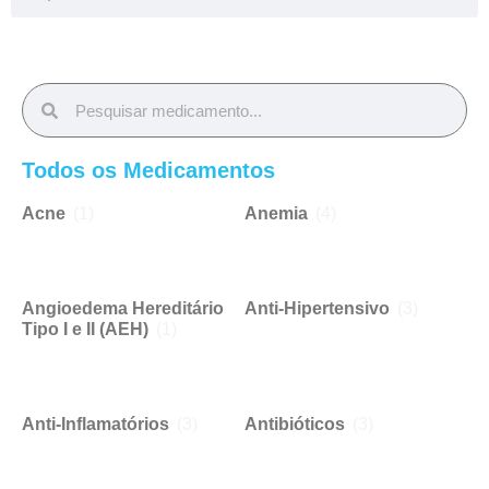
Todos os Medicamentos
Acne
(1)
Anemia
(4)
Angioedema Hereditário
Anti-Hipertensivo
(3)
Tipo I e II (AEH)
(1)
Anti-Inflamatórios
(3)
Antibióticos
(3)