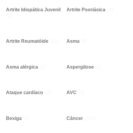
Artrite Idiopática Juvenil
Artrite Psoriásica
(4)
(2)
Artrite Reumatóide
(12)
Asma
(5)
Asma alérgica
(1)
Aspergilose
(1)
Ataque cardíaco
(2)
AVC
(2)
Bexiga
(1)
Câncer
(114)