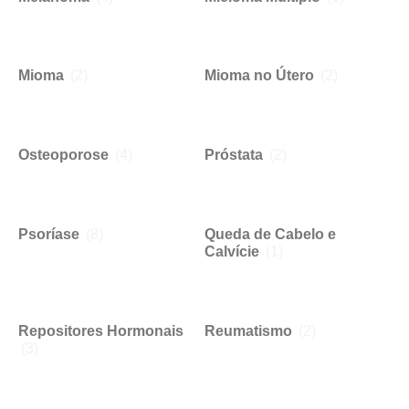
Mioma
(2)
Mioma no Útero
(2)
Osteoporose
(4)
Próstata
(2)
Psoríase
(8)
Queda de Cabelo e
Calvície
(1)
Repositores Hormonais
Reumatismo
(2)
(3)