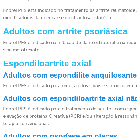
Enbrel PFS está indicado no tratamento da artrite reumatoid
modificadoras da doença) se mostrar insatisfatória.
Adultos com artrite psoriásica
Enbrel PFS é indicado na inibição do dano estrutural e na red
sem metotrexato.
Espondiloartrite axial
Adultos com espondilite anquilosante
Enbrel PFS é indicado para redução dos sinais e sintomas em p
Adultos com espondiloartrite axial nã
Enbrel PFS é indicado para o tratamento de adultos com espond
elevação de proteína C reativa (PCR) e/ou alteração à resson
terapia convencional.
Adultos com psoríase em placas