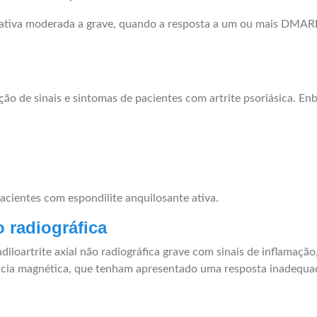
e ativa moderada a grave, quando a resposta a um ou mais DMAR
ução de sinais e sintomas de pacientes com artrite psoriásica. E
acientes com espondilite anquilosante ativa.
o radiográfica
iloartrite axial não radiográfica grave com sinais de inflamaçã
ância magnética, que tenham apresentado uma resposta inadequad