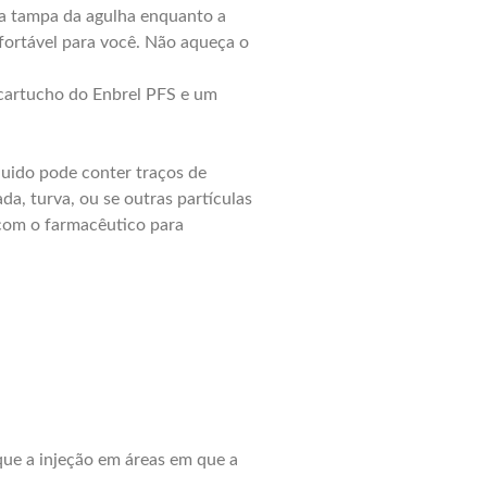
 a tampa da agulha enquanto a
nfortável para você. Não aqueça o
 cartucho do Enbrel PFS e um
quido pode conter traços de
da, turva, ou se outras partículas
 com o farmacêutico para
ique a injeção em áreas em que a