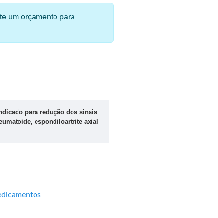
ite um orçamento para
ndicado para redução dos sinais
eumatoide, espondiloartrite axial
dicamentos