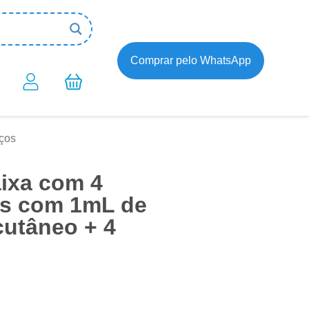
Comprar pelo WhatsApp
nços
ixa com 4
as com 1mL de
cutâneo + 4