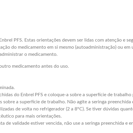
 Enbrel PFS. Estas orientações devem ser lidas com atenção e se
istração do medicamento em si mesmo (autoadministração) ou em u
 administrar o medicamento.
outro medicamento antes do uso.
uminada.
chidas do Enbrel
PFS e coloque-a sobre a superfície de trabalho 
sobre a superfície de trabalho. Não agite a seringa preenchida
izadas de volta no refrigerador (2 a 8°C). Se tiver dúvidas qu
êutico para mais orientações.
ata de validade estiver vencida, não use a seringa preenchida e 