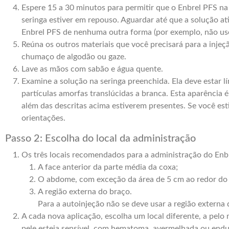
Espere 15 a 30 minutos para permitir que o Enbrel PFS n
seringa estiver em repouso. Aguardar até que a solução a
Enbrel PFS de nenhuma outra forma (por exemplo, não us
Reúna os outros materiais que você precisará para a inje
chumaço de algodão ou gaze.
Lave as mãos com sabão e água quente.
Examine a solução na seringa preenchida. Ela deve estar l
partículas amorfas translúcidas a branca. Esta aparência é
além das descritas acima estiverem presentes. Se você e
orientações.
Passo 2: Escolha do local da administração
Os três locais recomendados para a administração do Enb
A face anterior da parte média da coxa;
O abdome, com exceção da área de 5 cm ao redor do
A região externa do braço.
Para a autoinjeção não se deve usar a região externa 
A cada nova aplicação, escolha um local diferente, a pelo
pele esteja sensível, com hematoma, avermelhada ou endure