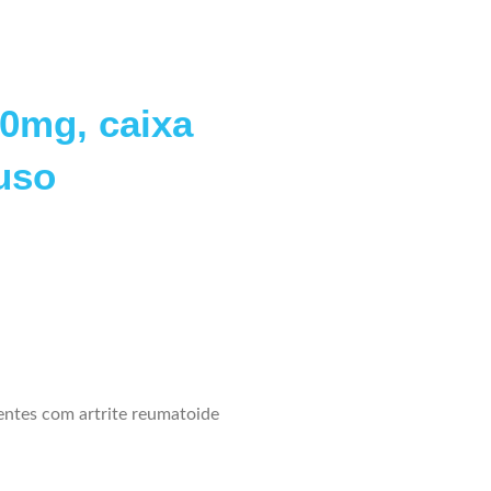
0mg, caixa
uso
ientes com artrite reumatoide