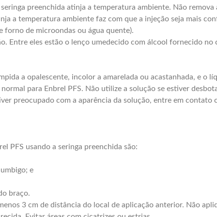
a seringa preenchida atinja a temperatura ambiente. Não remova
tinja a temperatura ambiente faz com que a injeção seja mais co
e forno de microondas ou água quente).
ção. Entre eles estão o lenço umedecido com álcool fornecido no
ímpida a opalescente, incolor a amarelada ou acastanhada, e o lí
 normal para Enbrel PFS. Não utilize a solução se estiver desbota
stiver preocupado com a aparência da solução, entre em contato
rel PFS usando a seringa preenchida são:
 umbigo; e
do braço.
 menos 3 cm de distância do local de aplicação anterior. Não apl
cida. Evitar áreas com cicatrizes ou estrias.